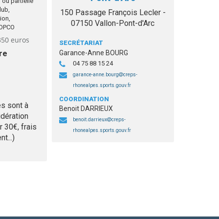
 ou partielle
lub,
150 Passage François Lecler -
ion,
07150 Vallon-Pont-d'Arc
s OPCO
350 euros
SECRÉTARIAT
Garance-Anne BOURG
re
04 75 88 15 24
garance-anne.bourg
creps-
rhonealpes.sports.gouv.fr
COORDINATION
es sont à
Benoit DARRIEUX
dération
benoit.darrieux
creps-
 30€, frais
rhonealpes.sports.gouv.fr
t...)