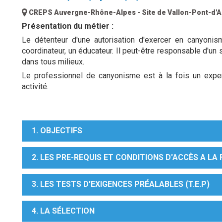
CREPS Auvergne-Rhône-Alpes - Site de Vallon-Pont-d'A
Présentation du métier :
Le détenteur d'une autorisation d'exercer en canyonis
coordinateur, un éducateur. Il peut-être responsable d'un se
dans tous milieux.
Le professionnel de canyonisme est à la fois un exper
activité.
1. OBJECTIFS
2. LES PRE-REQUIS ET CONDITIONS D'ACCÈS A L
3. LES TESTS D'EXIGENCES PRÉALABLES (T.E.P)
4. LA SÉLECTION