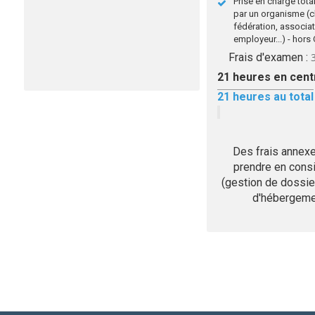
Prise en charge total
par un organisme (c
fédération, associat
employeur...) - hor
Frais d'examen :
21
heures en cent
21
heures au total
Des frais annex
prendre en consi
(gestion de dossier
d'hébergemen