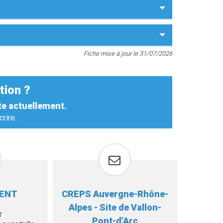
Fiche mise à jour le 31/07/2026
tion ?
te actuellement.
rire.
MENT
CREPS Auvergne-Rhône-
Alpes - Site de Vallon-
T
Pont-d'Arc