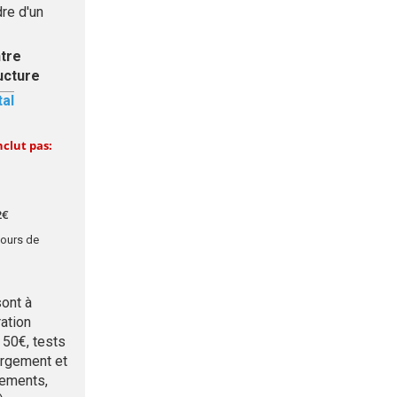
re d'un
tre
ucture
tal
nclut pas:
2
€
cours de
ont à
ation
 50€, tests
ergement et
cements,