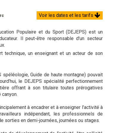
Voir les dates et les tarifs
rc
ducation Populaire et du Sport (DEJEPS) est un
éducateur. Il peut-être responsable d'un secteur
eux.
t technique, un enseignant et un acteur de son
ES spéléologie, Guide de haute montagne) pouvait
jourd’hui, le DEJEPS spécialité perfectionnement
ère offrant à son titulaire toutes prérogatives
é canyon.
cipalement à encadrer et à enseigner l’activité à
ravailleurs indépendant, les professionnels de
 sorties en demi-journées, journées ou stages.