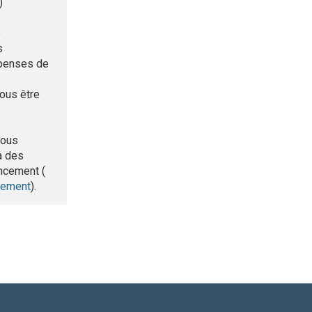
)
e
s
spenses de
ous être
vous
à des
ancement (
ncement
).