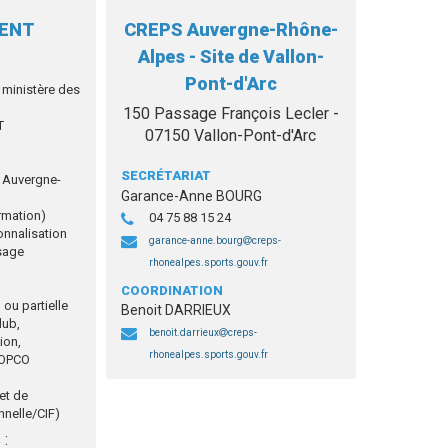
MENT
CREPS Auvergne-Rhône-
Alpes - Site de Vallon-
Pont-d'Arc
 ministère des
150 Passage François Lecler -
T
07150 Vallon-Pont-d'Arc
SECRÉTARIAT
Auvergne-
Garance-Anne BOURG
mation)
04 75 88 15 24
onnalisation
garance-anne.bourg
creps-
sage
rhonealpes.sports.gouv.fr
COORDINATION
 ou partielle
Benoit DARRIEUX
lub,
benoit.darrieux
creps-
ion,
rhonealpes.sports.gouv.fr
s OPCO
jet de
nnelle/CIF)
 :