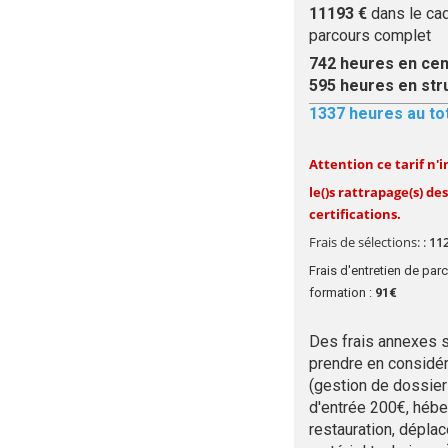
11193 €
dans le cad
parcours complet
742
heures en cen
595
heures en str
1337
heures au to
Attention ce tarif n'i
le()s rattrapage(s) des
certifications.
Frais de sélections: :
11
Frais d'entretien de par
formation :
91
€
Des frais annexes s
prendre en considér
(gestion de dossier
d'entrée 200€, héb
restauration, dépla