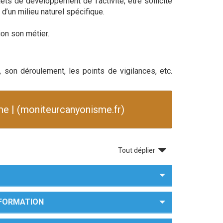
ts de développement de l’activité, être sollicité
’un milieu naturel spécifique.
on son métier.
, son déroulement, les points de vigilances, etc.
e | (moniteurcanyonisme.fr)
Tout déplier
A FORMATION