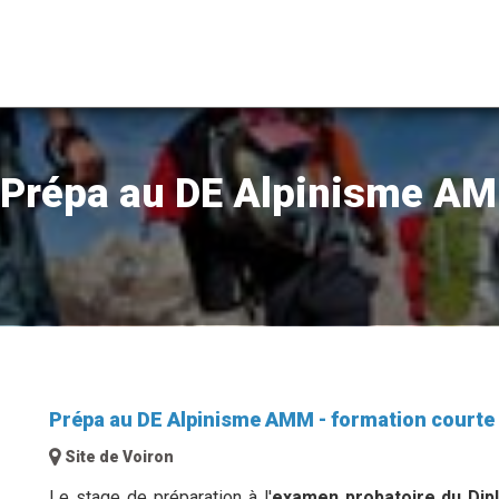
Prépa au DE Alpinisme AM
Prépa au DE Alpinisme AMM - formation courte
Site de Voiron
Le stage de préparation à l'
examen probatoire du Dip