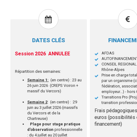
DATES CLÉS
FINANCE
Session 2026 ANNULEE
AFDAS
AUTOFINANCEMEN
CONSEIL REGIONAL 
Rhône-Alpes
Répartition des semaines:
Prise en charge total
Semaine 1:
(en centre) : 23 au
par un organisme (c
26 juin 2026 (CREPS Voiron +
fédération, associat
massif du Vercors)
employeur...) - hor
Transitions Pro (Pro
Semaine 2
:
(en centre) : 29
transition professio
juin au 3 juillet 2026 (massifs
Frais pédagogiques
du Vercors et de la
euros (possibilités
Chartreuse)
financement)
Plage pour stage pratique
d'observation
professionnelle
: du 4 juillet au 20 juillet