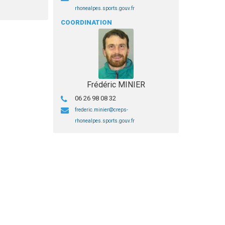
rhonealpes.sports.gouv.fr
COORDINATION
Frédéric MINIER
06 26 98 08 32
frederic.minier
creps-
rhonealpes.sports.gouv.fr