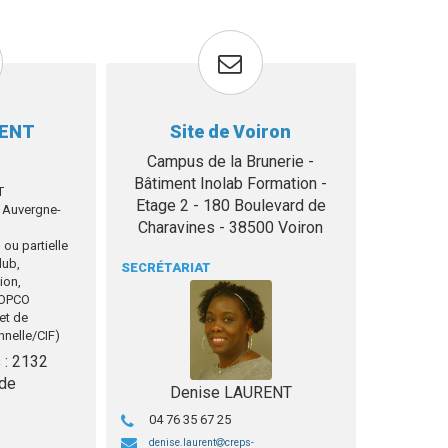
MENT
Site de Voiron
Campus de la Brunerie -
Bâtiment Inolab Formation -
T
Etage 2 - 180 Boulevard de
Auvergne-
Charavines - 38500 Voiron
 ou partielle
lub,
SECRÉTARIAT
ion,
s OPCO
jet de
nnelle/CIF)
 : 2132
 de
Denise LAURENT
04 76 35 67 25
denise.laurent
creps-