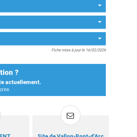
Fiche mise à jour le 16/02/2026
tion ?
te actuellement.
rire.
MENT
Site de Vallon-Pont-d'Arc