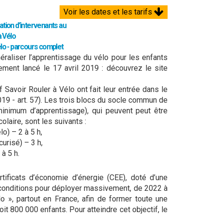
Voir les dates et les tarifs
ation d’intervenants au
à Vélo
lo - parcours complet
éraliser l’apprentissage du vélo pour les enfants
ement lancé le 17 avril 2019 : découvrez le site
f Savoir Rouler à Vélo ont fait leur entrée dans le
9 - art. 57). Les trois blocs du socle commun de
inimum d’apprentissage), qui peuvent peut être
olaire, sont les suivants :
o) – 2 à 5 h,
curisé) – 3 h,
 à 5 h.
tificats d’économie d’énergie (CEE), doté d’une
s conditions pour déployer massivement, de 2022 à
o », partout en France, afin de former toute une
it 800 000 enfants. Pour atteindre cet objectif, le