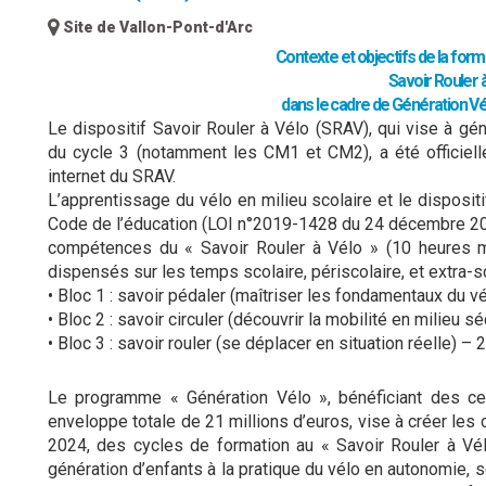
Site de Vallon-Pont-d'Arc
Contexte et objectifs de la form
Savoir Rouler 
dans le cadre
de Génération Vé
Le dispositif Savoir Rouler à Vélo (SRAV), qui vise à gén
du cycle 3 (notamment les CM1 et CM2), a été officiell
internet du SRAV.
L’apprentissage du vélo en milieu scolaire et le dispositi
Code de l’éducation (LOI n°2019-1428 du 24 décembre 201
compétences du « Savoir Rouler à Vélo » (10 heures m
dispensés sur les temps scolaire, périscolaire, et extra-sc
• Bloc 1 : savoir pédaler (maîtriser les fondamentaux du vél
• Bloc 2 : savoir circuler (découvrir la mobilité en milieu sé
• Bloc 3 : savoir rouler (se déplacer en situation réelle) – 2
Le programme « Génération Vélo », bénéficiant des cer
enveloppe totale de 21 millions d’euros, vise à créer le
2024, des cycles de formation au « Savoir Rouler à Vél
génération d’enfants à la pratique du vélo en autonomie, so