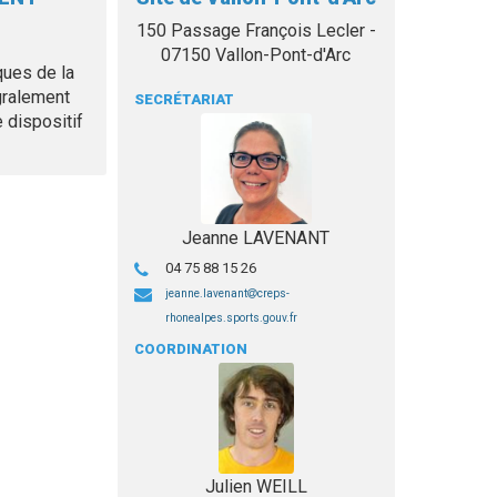
150 Passage François Lecler -
07150 Vallon-Pont-d'Arc
ques de la
gralement
SECRÉTARIAT
e dispositif
Jeanne LAVENANT
04 75 88 15 26
jeanne.lavenant
creps-
rhonealpes.sports.gouv.fr
COORDINATION
Julien WEILL