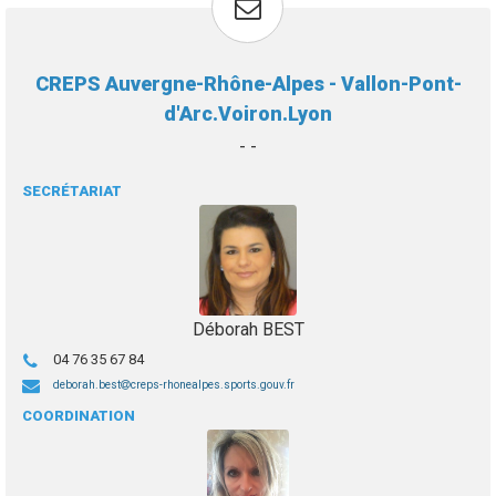
CREPS Auvergne-Rhône-Alpes - Vallon-Pont-
d'Arc.Voiron.Lyon
- -
SECRÉTARIAT
Déborah BEST
04 76 35 67 84
deborah.best
creps-rhonealpes.sports.gouv.fr
COORDINATION