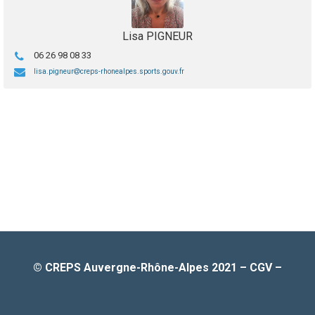
Lisa PIGNEUR
06 26 98 08 33
lisa.pigneur
creps-rhonealpes.sports.gouv.fr
© CREPS Auvergne-Rhône-Alpes 2021
–
CGV
–